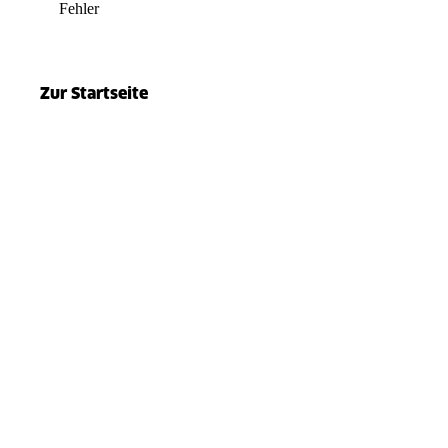
Fehler
el.split(...).at is not a function
Zur Startseite