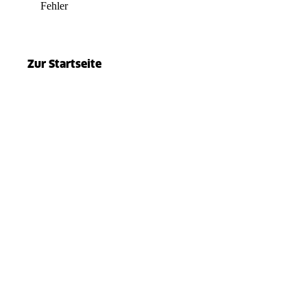
Fehler
el.split(...).at is not a function
Zur Startseite