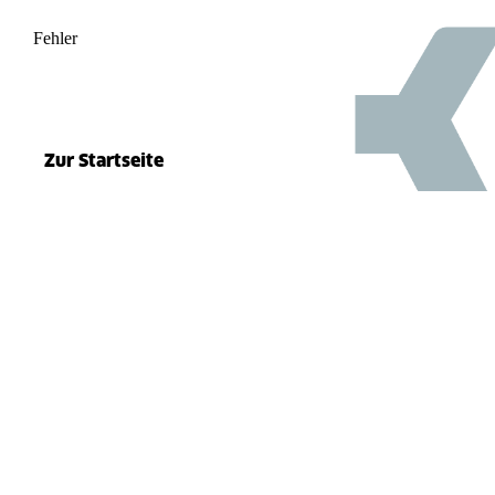
Fehler
500
el.split(...).at is not a function
Zur Startseite