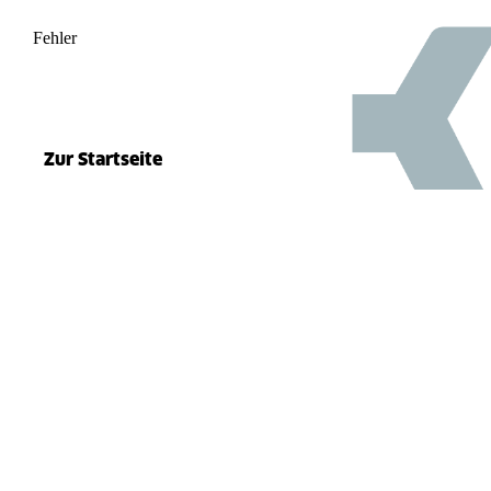
Fehler
500
el.split(...).at is not a function
Zur Startseite