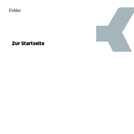
Fehler
500
el.split(...).at is not a function
Zur Startseite