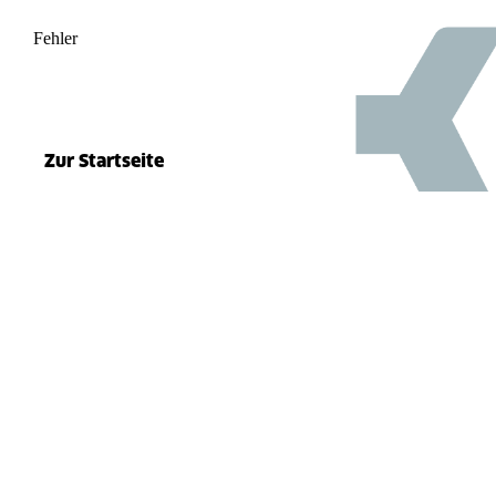
Fehler
500
el.split(...).at is not a function
Zur Startseite