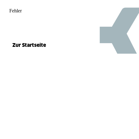
Fehler
500
el.split(...).at is not a function
Zur Startseite