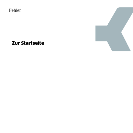
Fehler
500
el.split(...).at is not a function
Zur Startseite