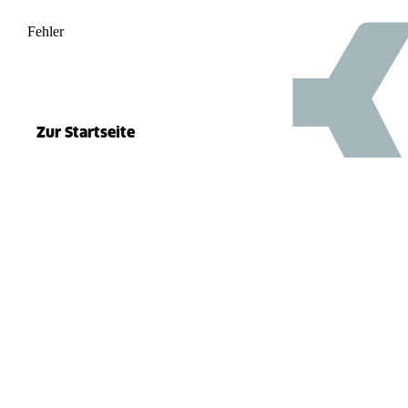
Fehler
500
el.split(...).at is not a function
Zur Startseite