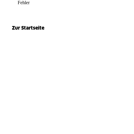
Fehler
el.split(...).at is not a function
Zur Startseite