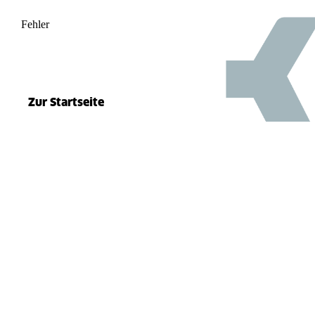
Fehler
500
el.split(...).at is not a function
Zur Startseite