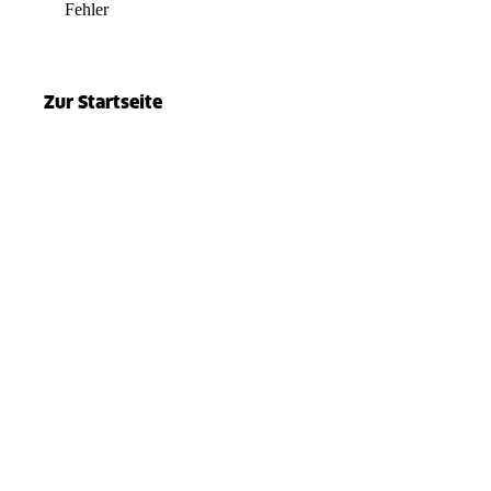
Fehler
el.split(...).at is not a function
Zur Startseite