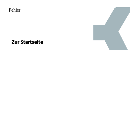
Fehler
500
el.split(...).at is not a function
Zur Startseite