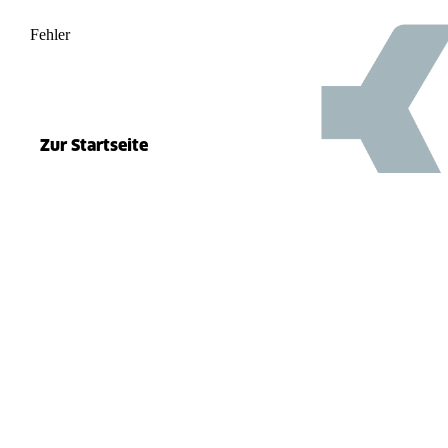
Fehler
500
el.split(...).at is not a function
Zur Startseite