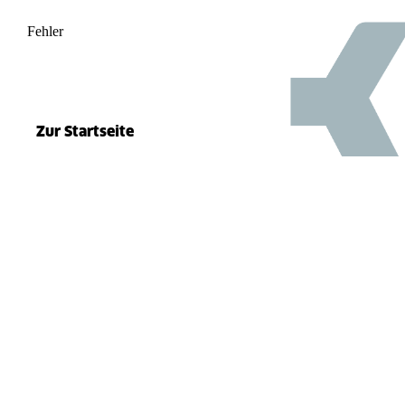
Fehler
500
el.split(...).at is not a function
Zur Startseite