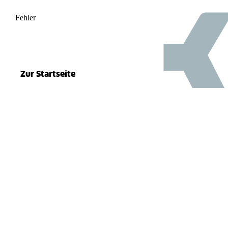
Fehler
500
el.split(...).at is not a function
Zur Startseite