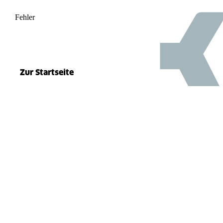
Fehler
500
el.split(...).at is not a function
Zur Startseite